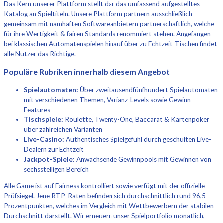
Das Kern unserer Plattform stellt dar das umfassend aufgestelltes
Katalog an Spieltiteln. Unsere Plattform partnern ausschließlich
gemeinsam mit namhaften Softwareanbietern partnerschaftlich, welche
für ihre Wertigkeit & fairen Standards renommiert stehen. Angefangen
bei klassischen Automatenspielen hinauf über zu Echtzeit-Tischen findet
alle Nutzer das Richtige.
Populäre Rubriken innerhalb diesem Angebot
Spielautomaten:
Über zweitausendfünfhundert Spielautomaten
mit verschiedenen Themen, Varianz-Levels sowie Gewinn-
Features
Tischspiele:
Roulette, Twenty-One, Baccarat & Kartenpoker
über zahlreichen Varianten
Live-Casino:
Authentisches Spielgefühl durch geschulten Live-
Dealern zur Echtzeit
Jackpot-Spiele:
Anwachsende Gewinnpools mit Gewinnen von
sechsstelligen Bereich
Alle Game ist auf Fairness kontrolliert sowie verfügt mit der offizielle
Prüfsiegel. Jene RTP-Raten befinden sich durchschnittlich rund 96,5
Prozentpunkten, welches im Vergleich mit Wettbewerbern der stabilen
Durchschnitt darstellt. Wir erneuern unser Spielportfolio monatlich,