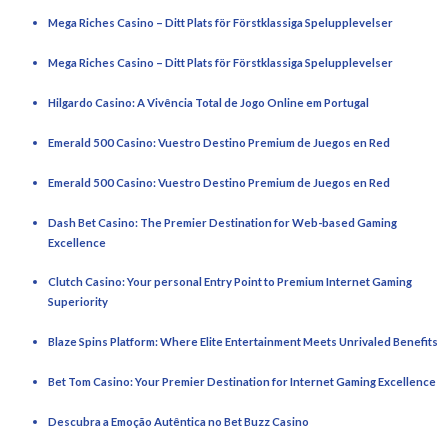
Mega Riches Casino – Ditt Plats för Förstklassiga Spelupplevelser
Mega Riches Casino – Ditt Plats för Förstklassiga Spelupplevelser
Hilgardo Casino: A Vivência Total de Jogo Online em Portugal
Emerald 500 Casino: Vuestro Destino Premium de Juegos en Red
Emerald 500 Casino: Vuestro Destino Premium de Juegos en Red
Dash Bet Casino: The Premier Destination for Web-based Gaming
Excellence
Clutch Casino: Your personal Entry Point to Premium Internet Gaming
Superiority
Blaze Spins Platform: Where Elite Entertainment Meets Unrivaled Benefits
Bet Tom Casino: Your Premier Destination for Internet Gaming Excellence
Descubra a Emoção Autêntica no Bet Buzz Casino