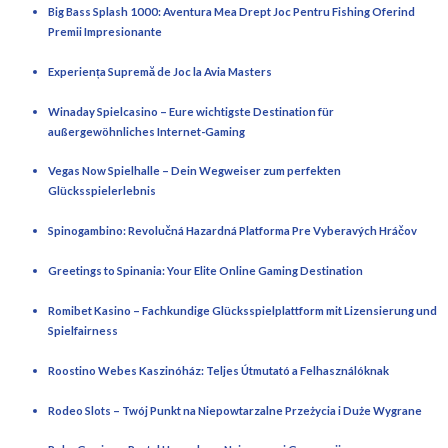
Big Bass Splash 1000: Aventura Mea Drept Joc Pentru Fishing Oferind
Premii Impresionante
Experiența Supremă de Joc la Avia Masters
Winaday Spielcasino – Eure wichtigste Destination für
außergewöhnliches Internet-Gaming
Vegas Now Spielhalle – Dein Wegweiser zum perfekten
Glücksspielerlebnis
Spinogambino: Revolučná Hazardná Platforma Pre Vyberavých Hráčov
Greetings to Spinania: Your Elite Online Gaming Destination
Romibet Kasino – Fachkundige Glücksspielplattform mit Lizensierung und
Spielfairness
Roostino Webes Kaszinóház: Teljes Útmutató a Felhasználóknak
Rodeo Slots – Twój Punkt na Niepowtarzalne Przeżycia i Duże Wygrane