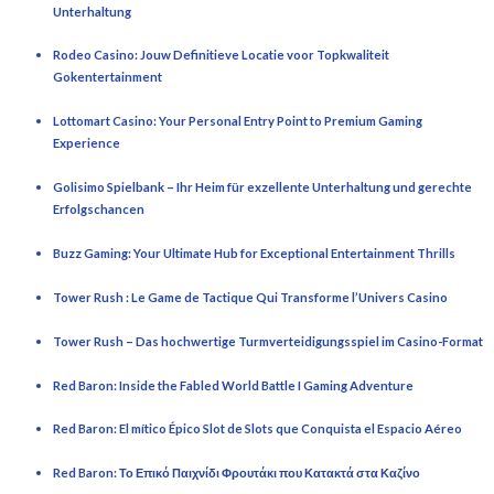
Unterhaltung
Rodeo Casino: Jouw Definitieve Locatie voor Topkwaliteit
Gokentertainment
Lottomart Casino: Your Personal Entry Point to Premium Gaming
Experience
Golisimo Spielbank – Ihr Heim für exzellente Unterhaltung und gerechte
Erfolgschancen
Buzz Gaming: Your Ultimate Hub for Exceptional Entertainment Thrills
Tower Rush : Le Game de Tactique Qui Transforme l’Univers Casino
Tower Rush – Das hochwertige Turmverteidigungsspiel im Casino-Format
Red Baron: Inside the Fabled World Battle I Gaming Adventure
Red Baron: El mítico Épico Slot de Slots que Conquista el Espacio Aéreo
Red Baron: Το Επικό Παιχνίδι Φρουτάκι που Κατακτά στα Καζίνο