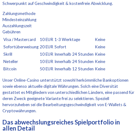
Schwerpunkt auf Geschwindigkeit & kostenfreie Abwicklung.
Zahlungsmethode
Mindesteinzahlung
Auszahlungszeit
Gebühren
Visa / Mastercard
10 EUR
1-3 Werktage
Keine
Sofortüberweisung
20 EUR
Sofort
Keine
Skrill
10 EUR
Innerhalb 24 Stunden
Keine
Neteller
10 EUR
Innerhalb 24 Stunden
Keine
Bitcoin
50 EUR
Innerhalb 12 Stunden
Keine
Unser Online-Casino unterstützt sowohl herkömmliche Bankoptionen
sowie ebenso aktuelle digitale Währungen. Solch eine Diversität
gestattet es Mitgliedern von unterschiedlichen Ländern, eine passend für
deren Zweck geeignete Variante frei zu selektieren. Speziell
hervorzuheben sei die Bearbeitungsgeschwindigkeit von E-Wallets &
Cryptowährungen.
Das abwechslungsreiches Spielportfolio in
allen Detail