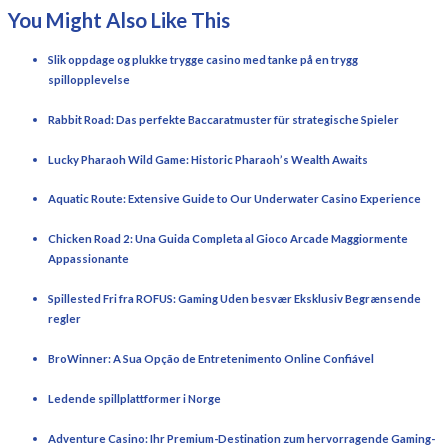
You Might Also Like This
Slik oppdage og plukke trygge casino med tanke på en trygg
spillopplevelse
Rabbit Road: Das perfekte Baccaratmuster für strategische Spieler
Lucky Pharaoh Wild Game: Historic Pharaoh’s Wealth Awaits
Aquatic Route: Extensive Guide to Our Underwater Casino Experience
Chicken Road 2: Una Guida Completa al Gioco Arcade Maggiormente
Appassionante
Spillested Fri fra ROFUS: Gaming Uden besvær Eksklusiv Begrænsende
regler
BroWinner: A Sua Opção de Entretenimento Online Confiável
Ledende spillplattformer i Norge
Adventure Casino: Ihr Premium-Destination zum hervorragende Gaming-