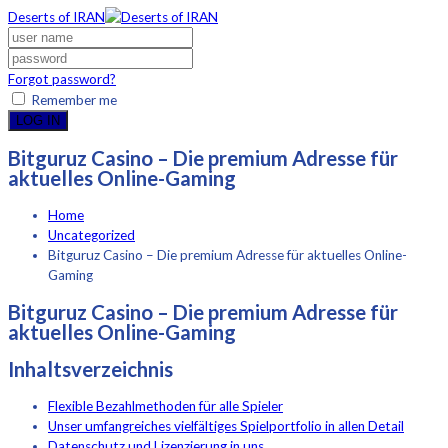
Deserts of IRAN
Forgot password?
Remember me
LOG IN
Bitguruz Casino – Die premium Adresse für
aktuelles Online-Gaming
Home
Uncategorized
Bitguruz Casino – Die premium Adresse für aktuelles Online-
Gaming
Bitguruz Casino – Die premium Adresse für
aktuelles Online-Gaming
Inhaltsverzeichnis
Flexible Bezahlmethoden für alle Spieler
Unser umfangreiches vielfältiges Spielportfolio in allen Detail
Datenschutz und Lizenzierung in uns