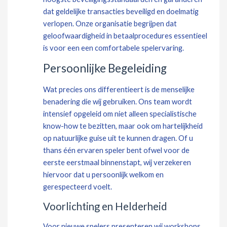
dat geldelijke transacties beveiligd en doelmatig
verlopen. Onze organisatie begrijpen dat
geloofwaardigheid in betaalprocedures essentieel
is voor een een comfortabele spelervaring.
Persoonlijke Begeleiding
Wat precies ons differentieert is de menselijke
benadering die wij gebruiken. Ons team wordt
intensief opgeleid om niet alleen specialistische
know-how te bezitten, maar ook om hartelijkheid
op natuurlijke guise uit te kunnen dragen. Of u
thans één ervaren speler bent ofwel voor de
eerste eerstmaal binnenstapt, wij verzekeren
hiervoor dat u persoonlijk welkom en
gerespecteerd voelt.
Voorlichting en Helderheid
Voor nieuwe spelers presenteren wij workshops