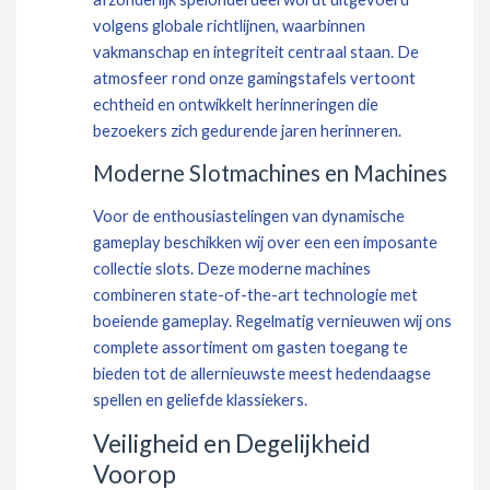
volgens globale richtlijnen, waarbinnen
vakmanschap en integriteit centraal staan. De
atmosfeer rond onze gamingstafels vertoont
echtheid en ontwikkelt herinneringen die
bezoekers zich gedurende jaren herinneren.
Moderne Slotmachines en Machines
Voor de enthousiastelingen van dynamische
gameplay beschikken wij over een een imposante
collectie slots. Deze moderne machines
combineren state-of-the-art technologie met
boeiende gameplay. Regelmatig vernieuwen wij ons
complete assortiment om gasten toegang te
bieden tot de allernieuwste meest hedendaagse
spellen en geliefde klassiekers.
Veiligheid en Degelijkheid
Voorop