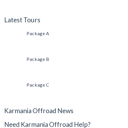
Latest Tours
Package A
Package B
Package C
Karmania Offroad News
Need Karmania Offroad Help?