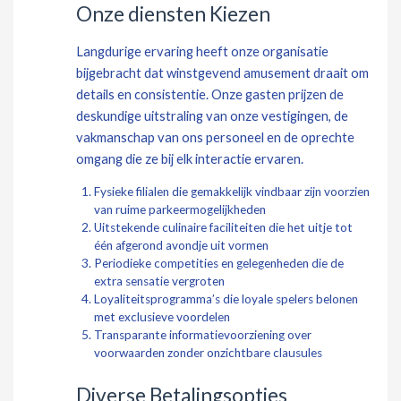
Onze diensten Kiezen
Langdurige ervaring heeft onze organisatie
bijgebracht dat winstgevend amusement draait om
details en consistentie. Onze gasten prijzen de
deskundige uitstraling van onze vestigingen, de
vakmanschap van ons personeel en de oprechte
omgang die ze bij elk interactie ervaren.
Fysieke filialen die gemakkelijk vindbaar zijn voorzien
van ruime parkeermogelijkheden
Uitstekende culinaire faciliteiten die het uitje tot
één afgerond avondje uit vormen
Periodieke competities en gelegenheden die de
extra sensatie vergroten
Loyaliteitsprogramma’s die loyale spelers belonen
met exclusieve voordelen
Transparante informatievoorziening over
voorwaarden zonder onzichtbare clausules
Diverse Betalingsopties