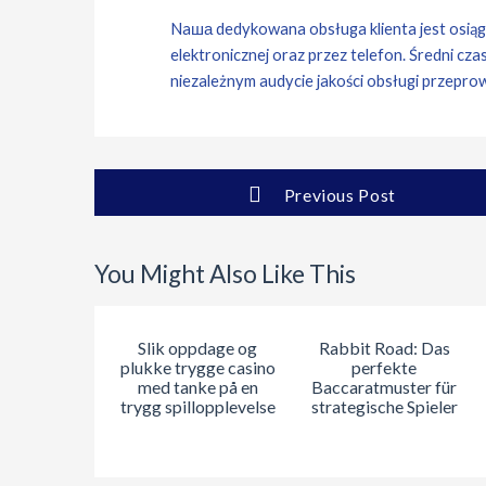
Naша dedykowana obsługa klienta jest osiąg
elektronicznej oraz przez telefon. Średni cz
niezależnym audycie jakości obsługi przepr
Previous Post
You Might Also Like This
Slik oppdage og
Rabbit Road: Das
plukke trygge casino
perfekte
med tanke på en
Baccaratmuster für
trygg spillopplevelse
strategische Spieler