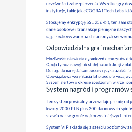
uczciwości i zabezpieczenia. Wszelkie gry d
instytucje, takie jak eCOGRA i iTech Labs, k
Stosujemy enkrypcję SSL 256-bit, ten sam s
dane osobowe i transakcje pieniężne naszyc
są przechowywane na chronionych serwerach
Odpowiedzialna gra i mechaniz
Możliwość ustawienia ograniczeń depozytów dzie
Opcja tymczasowej lub stałej autoekskuzji z pla
Dostęp do narzędzi samooceny ryzyka uzależnien
Obowiązkowa weryfikacja lat przed pierwszą wyp
System alertów o okresie spędzonym w grze i pon
System nagród i programów s
Ten system powitalny przewiduje premię od
kwoty 2000 PLN plus 200 darmowych spinów 
stawia nas w gronie najkorzystniejszych ofer
System VIP składa się z sześciu poziomów z