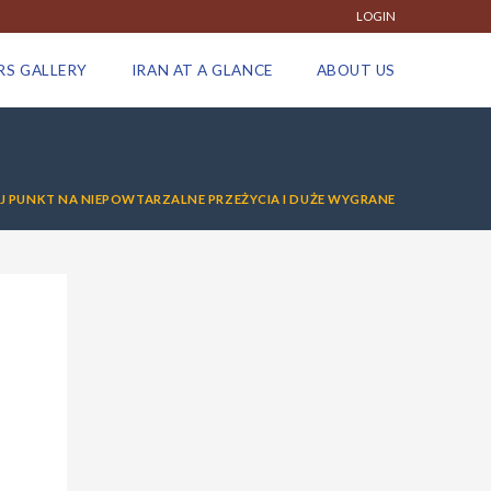
LOGIN
RS GALLERY
IRAN AT A GLANCE
ABOUT US
J PUNKT NA NIEPOWTARZALNE PRZEŻYCIA I DUŻE WYGRANE