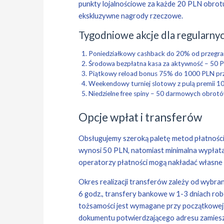
punkty lojalnościowe za każde 20 PLN obrot
ekskluzywne nagrody rzeczowe.
Tygodniowe akcje dla regularn
Poniedziałkowy cashback do 20% od przegra
Środowa bezpłatna kasa za aktywność – 50 P
Piątkowy reload bonus 75% do 1000 PLN prz
Weekendowy turniej slotowy z pulą premii 1
Niedzielne free spiny – 50 darmowych obrot
Opcje wpłat i transferów
Obsługujemy szeroką paletę metod płatnośc
wynosi 50 PLN, natomiast minimalna wypłata 
operatorzy płatności mogą nakładać własne 
Okres realizacji transferów zależy od wybran
6 godz., transfery bankowe w 1-3 dniach rob
tożsamości jest wymagane przy początkowej 
dokumentu potwierdzającego adresu zamieszka