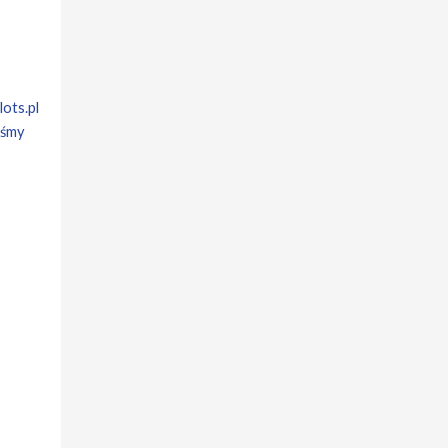
ots.pl
iśmy
,