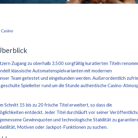
 Casino
Überblick
utzern Zugang zu oberhalb 3.500 sorgfältig kuratierten Titeln renomm
ndelt klassische Automatenspielvarianten mit modernen
h unser Team getestet und eingebunden werden. Außerordentlich zufri
r geschulte Spielleiter rund um die Stunde authentische Casino-Atmo
Schnitt 15 bis zu 20 frische Titel erweitert, so dass die
glichkeiten entdeckt. Jeder Titel durchläuft vor seiner Veröffentlich
ngemessene Gewinnquoten und technologische Stabilität zu garantiere
olatilität, Motiven oder Jackpot-Funktionen zu suchen.