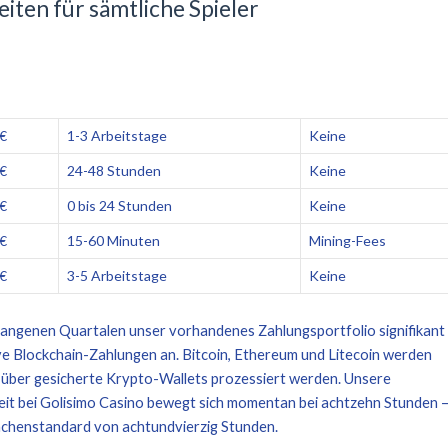
iten für sämtliche Spieler
 €
1-3 Arbeitstage
Keine
 €
24-48 Stunden
Keine
 €
0 bis 24 Stunden
Keine
 €
15-60 Minuten
Mining-Fees
 €
3-5 Arbeitstage
Keine
angenen Quartalen unser vorhandenes Zahlungsportfolio signifikant
ve Blockchain-Zahlungen an. Bitcoin, Ethereum und Litecoin werden
n über gesicherte Krypto-Wallets prozessiert werden. Unsere
eit bei Golisimo Casino bewegt sich momentan bei achtzehn Stunden 
anchenstandard von achtundvierzig Stunden.