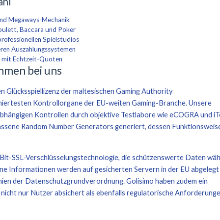
ahl
und Megaways-Mechanik
Roulett, Baccara und Poker
ofessionellen Spielstudios
eren Auszahlungssystemen
 mit Echtzeit-Quoten
hmen bei uns
gen Glücksspiellizenz der maltesischen Gaming Authority
iertesten Kontrollorgane der EU-weiten Gaming-Branche. Unsere
abhängigen Kontrollen durch objektive Testlabore wie eCOGRA und i
elassene Random Number Generators generiert, dessen Funktionsweis
-Bit-SSL-Verschlüsselungstechnologie, die schützenswerte Daten wä
ne Informationen werden auf gesicherten Servern in der EU abgelegt
inien der Datenschutzgrundverordnung. Golisimo haben zudem ein
nicht nur Nutzer absichert als ebenfalls regulatorische Anforderunge