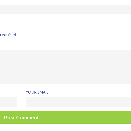
 required.
YOUR EMAIL