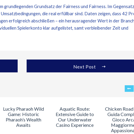
dem grundlegenden Grundsatz der Fairness und Fairness. Im Gegensat
e Umsatzbedingungen, die real erfüllbar sind. Daten zeigen, dass 42 P
ngen erfolgreich abschließen – ein herausragender Wert in der Branch
duellen Spielerkonto klar aufgelistet, samt verbleibender Zeit und
Next Post
Lucky Pharaoh Wild
Aquatic Route:
Chicken Road
Game: Historic
Extensive Guide to
Guida Compl
Pharaoh’s Wealth
Our Underwater
Gioco Arc
Awaits
Casino Experience
Maggiorme
Appassion