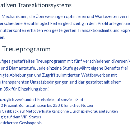
vativen Transaktionssystems
n Mechanismen, die Überweisungen optimieren und Wartezeiten verri
rschiedene Bezahlmöglichkeiten gleichzeitig in dem Profil anlegen un
Benutzerkonten erhalten von gesteigerten Transaktionslimits und Expr
en.
nd Treueprogramm
tufiges gestaffeltes Treueprogramm mit fünf verschiedenen diversen 
n und Diamantstufe. Jede einzelne Stufe gewährt eigene Benefits frei,
nigte Abhebungen und Zugriff zu limitierten Wettbewerben mit
 transparenten Umsatzbedingungen sind klar gestaltet mit einem
 35x für Einzahlungsboni.
üglich zweihundert Freispiele auf spezielle Slots
 Prozent Bonusguthaben bis 250 € für aktive Nutzer
es Cashback auf Nettoverluste ganz ohne Durchspielvoraussetzungen
gig auf dem VIP-Status
gesicherten Gewinnpools